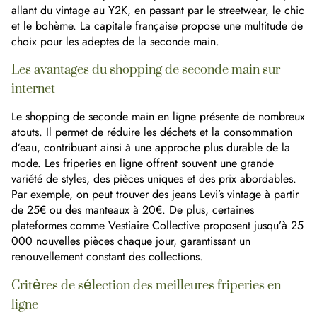
allant du vintage au Y2K, en passant par le streetwear, le chic
et le bohème. La capitale française propose une multitude de
choix pour les adeptes de la seconde main.
Les avantages du shopping de seconde main sur
internet
Le shopping de seconde main en ligne présente de nombreux
atouts. Il permet de réduire les déchets et la consommation
d’eau, contribuant ainsi à une approche plus durable de la
mode. Les friperies en ligne offrent souvent une grande
variété de styles, des pièces uniques et des prix abordables.
Par exemple, on peut trouver des jeans Levi’s vintage à partir
de 25€ ou des manteaux à 20€. De plus, certaines
plateformes comme Vestiaire Collective proposent jusqu’à 25
000 nouvelles pièces chaque jour, garantissant un
renouvellement constant des collections.
Critères de sélection des meilleures friperies en
ligne