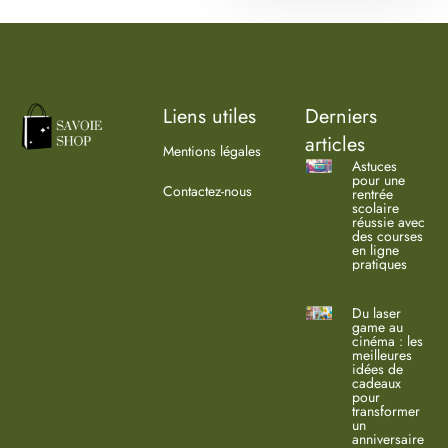
Liens utiles
Derniers
articles
Mentions légales
Astuces
pour une
Contactez-nous
rentrée
scolaire
réussie avec
des courses
en ligne
pratiques
Du laser
game au
cinéma : les
meilleures
idées de
cadeaux
pour
transformer
un
anniversaire