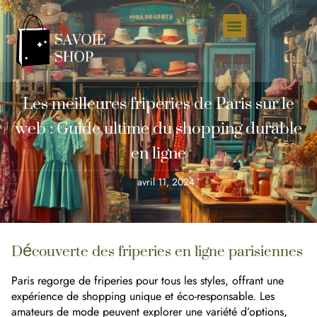
Les meilleures friperies de Paris sur le
web : Guide ultime du shopping durable
en ligne
avril 11, 2024
Découverte des friperies en ligne parisiennes
Paris regorge de friperies pour tous les styles, offrant une
expérience de shopping unique et éco-responsable. Les
amateurs de mode peuvent explorer une variété d’options,