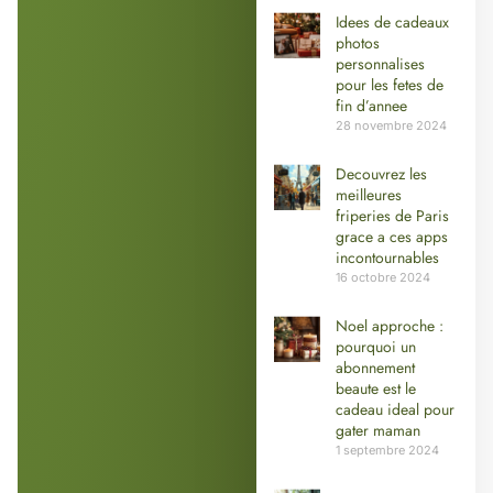
Idees de cadeaux
photos
personnalises
pour les fetes de
fin d’annee
28 novembre 2024
Decouvrez les
meilleures
friperies de Paris
grace a ces apps
incontournables
16 octobre 2024
Noel approche :
pourquoi un
abonnement
beaute est le
cadeau ideal pour
gater maman
1 septembre 2024