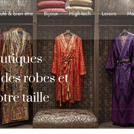
uté & bien être
Bijoux
High-tech
Loisirs
Ma
outiques
des robes et
tre taille