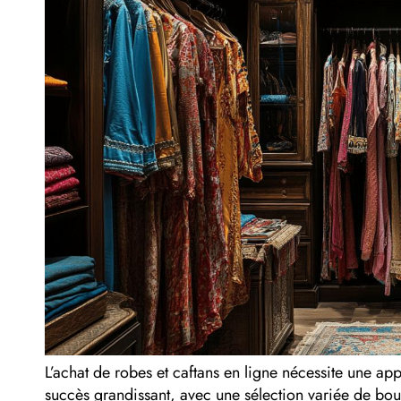
L’achat de robes et caftans en ligne nécessite une a
succès grandissant, avec une sélection variée de bout