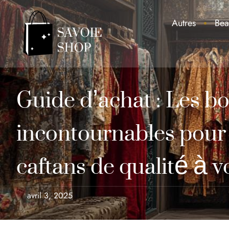
Autres
Bea
Guide d’achat : Les b
incontournables pour 
caftans de qualité à vo
avril 3, 2025