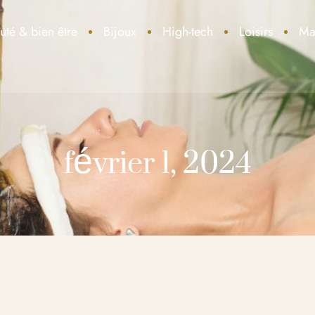
uté & bien être
Bijoux
High-tech
Loisirs
Ma
février 1, 2024